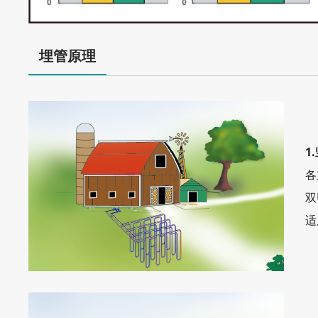
埋管原理
1
各
双
适