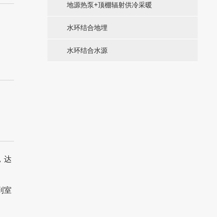
地源热泵+顶棚辐射供冷采暖
水环结合地埋
水环结合水源
，达
到室