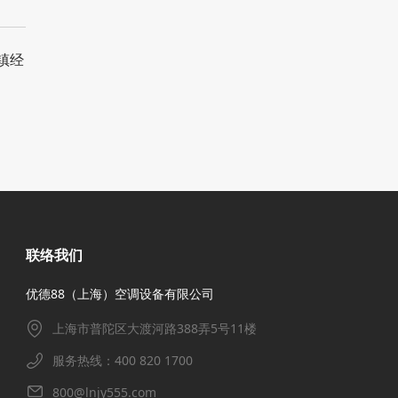
镇经
联络我们
优德88（上海）空调设备有限公司
上海市普陀区大渡河路388弄5号11楼
服务热线：400 820 1700
800@lnjy555.com