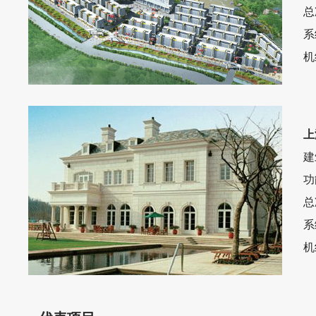
总
系
机
上
建
功
总
系
机