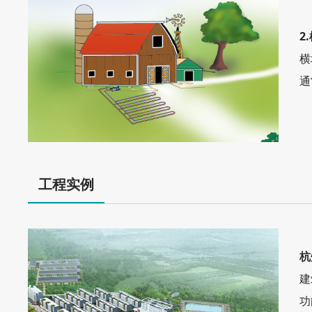
2
横
通
工程实例
杭
建
功