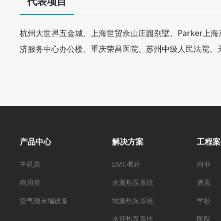
代表项目
杭州大世界五金城、上海世贸佘山庄园别墅、Parker
济服务中心办公楼、重庆荣昌医院、苏州中级人民法院、
产品中心
解决方案
工程案
主机类
EMC概述
商业
商用类
水源热泵系统
酒店
空气侧末端设备
地源热泵系统
学校
水环热泵系统
医院